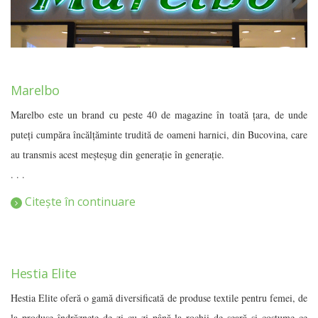
Marelbo
Marelbo este un brand cu peste 40 de magazine în toată țara, de unde
puteți cumpăra încălțăminte trudită de oameni harnici, din Bucovina, care
au transmis acest meșteșug din generație în generație.
. . .
Citește în continuare
Hestia Elite
Hestia Elite oferă o gamă diversificată de produse textile pentru femei, de
la produse îndrăzneţe de zi cu zi până la rochii de seară şi costume ce