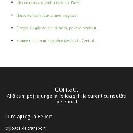
Idei de mancare pentru masa de Paste
Haine de blană într-un nou magazin!
3 rețete simple de sucuri fresh, pe care neapărat…
Somneo – un nou magazine deschis in Centrul…
Contact
Află cum poți ajunge la Felicia și fii la curent cu noutăți
pe e-mail
Cum ajung la Felicia
Mijloace de transport: