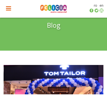
ro
en
Toggle
navigation
Blog