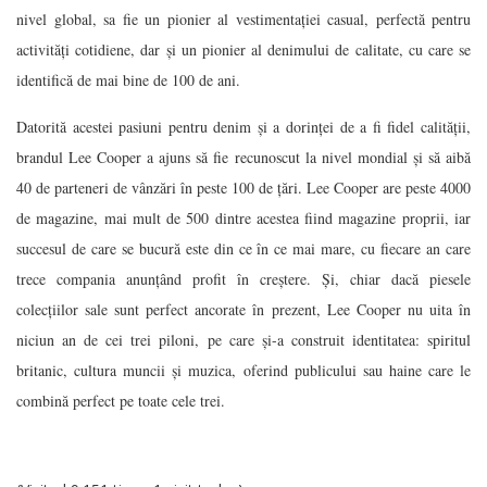
nivel global, sa fie un pionier al vestimentației casual, perfectă pentru
activități cotidiene, dar și un pionier al denimului de calitate, cu care se
identifică de mai bine de 100 de ani.
Datorită acestei pasiuni pentru denim și a dorinței de a fi fidel calității,
brandul Lee Cooper a ajuns să fie recunoscut la nivel mondial și să aibă
40 de parteneri de vânzări în peste 100 de țări. Lee Cooper are peste 4000
de magazine, mai mult de 500 dintre acestea fiind magazine proprii, iar
succesul de care se bucură este din ce în ce mai mare, cu fiecare an care
trece compania anunțând profit în creștere. Și, chiar dacă piesele
colecțiilor sale sunt perfect ancorate în prezent, Lee Cooper nu uita în
niciun an de cei trei piloni, pe care și-a construit identitatea: spiritul
britanic, cultura muncii și muzica, oferind publicului sau haine care le
combină perfect pe toate cele trei.