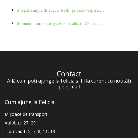
3 rețete simple de sucuri fresh, pe care neapărat…
Somneo – un nou magazine deschis in Centrul…
Contact
Află cum poți ajunge la Felicia și fii la curent cu noutăți
pe e-mail
Cum ajung la Felicia
Mijloace de transport:
Autobuz: 27, 29
Tramvai: 1, 5, 7, 8, 11, 13