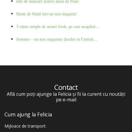
Idei de mancare pentru masa de Paste
Haine de blană într-un nou magazin!
3 rețete simple de sucuri fresh, pe care neapărat…
Somneo – un nou magazine deschis in Centrul…
Contact
Află cum poți ajunge la Felicia și fii la curent cu noutăți
pe e-mail
Cum ajung la Felicia
Mijloace de transport: