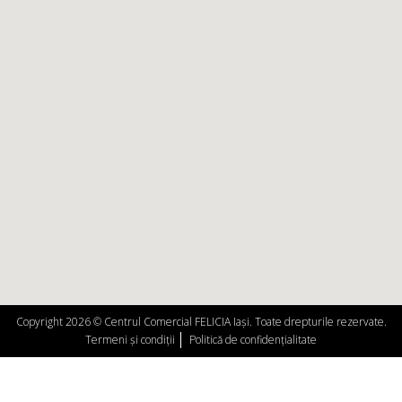
Copyright 2026 © Centrul Comercial FELICIA Iași. Toate drepturile rezervate.
Termeni și condiții
Politică de confidențialitate