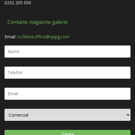
0232 205 050
Contacte magazine galerie
Email:
ro.felicia.office@cpipg.com
Trimite