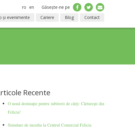
ro
en
Găsește-ne pe
i și evenimente
Cariere
Blog
Contact
rticole Recente
O nouă destinație pentru iubitorii de cărți: Cărturești din
Felicia!
Simulare de incediu la Centrul Comercial Felicia