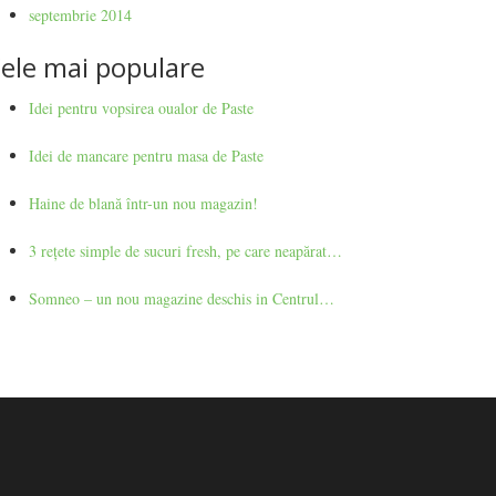
septembrie 2014
ele mai populare
Idei pentru vopsirea oualor de Paste
Idei de mancare pentru masa de Paste
Haine de blană într-un nou magazin!
3 rețete simple de sucuri fresh, pe care neapărat…
Somneo – un nou magazine deschis in Centrul…