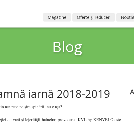
Magazine
Oferte și reduceri
Noutăț
Blog
amnă iarnă 2018-2019
A
n aer rece pe șira spinării, nu e așa?
acției de vară și lejerității hainelor, provocarea KVL by KENVELO este