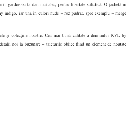
e în garderoba ta dar, mai ales, pentru libertate stilistică. O jachetă în
nny indigo, iar una în culori nude – roz pudrat, spre exemplu – merge
ele și colecțiile noastre. Cea mai bună calitate a denimului KVL by
talii noi la buzunare – tăieturile oblice fiind un element de noutate
: