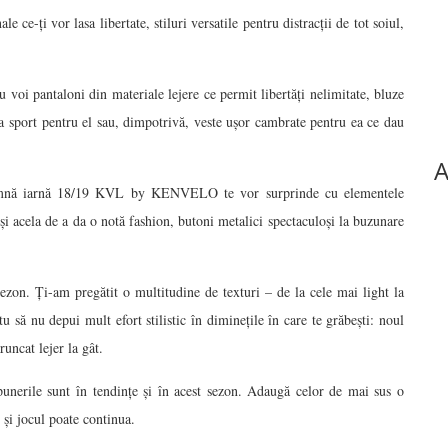
ce-ți vor lasa libertate, stiluri versatile pentru distracții de tot soiul,
u voi pantaloni din materiale lejere ce permit libertăți nelimitate, bluze
ra sport pentru el sau, dimpotrivă, veste ușor cambrate pentru ea ce dau
A
i toamnă iarnă 18/19 KVL by KENVELO te vor surprinde cu elementele
și acela de a da o notă fashion, butoni metalici spectaculoși la buzunare
sezon. Ți-am pregătit o multitudine de texturi – de la cele mai light la
 să nu depui mult efort stilistic în diminețile în care te grăbești: noul
runcat lejer la gât.
unerile sunt în tendințe și în acest sezon. Adaugă celor de mai sus o
și jocul poate continua.