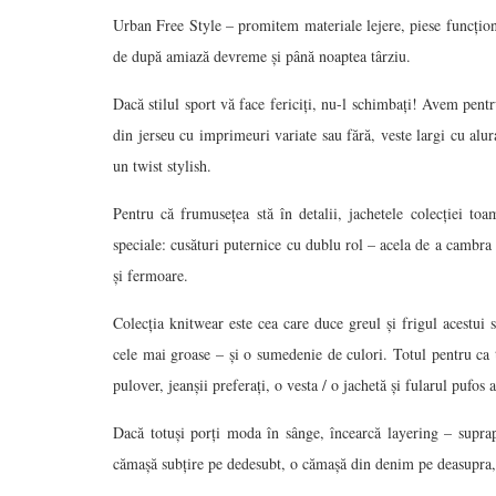
Urban Free Style – promitem materiale lejere, piese funcționale 
de după amiază devreme și până noaptea târziu.
Dacă stilul sport vă face fericiți, nu-l schimbați! Avem pentr
din jerseu cu imprimeuri variate sau fără, veste largi cu alu
un twist stylish.
Pentru că frumusețea stă în detalii, jachetele colecție
speciale: cusături puternice cu dublu rol – acela de a cambra 
și fermoare.
Colecția knitwear este cea care duce greul și frigul acestui 
cele mai groase – și o sumedenie de culori. Totul pentru ca tu
pulover, jeanșii preferați, o vesta / o jachetă și fularul pufos a
Dacă totuși porți moda în sânge, încearcă layering – suprap
cămașă subțire pe dedesubt, o cămașă din denim pe deasupra, 