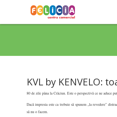
KVL by KENVELO: to
80 de zile pâna la Crăciun. Este o perspectivă ce ne aduce puți
Dacă impresia este ca trebuie să spunem „la revedere” distr
să nu o facem.