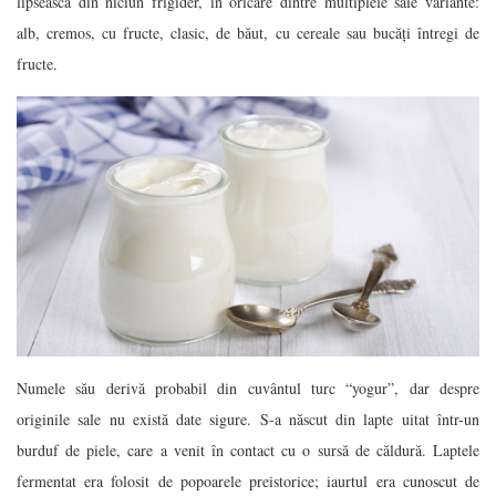
lipsească din niciun frigider, în oricare dintre multiplele sale variante:
alb, cremos, cu fructe, clasic, de băut, cu cereale sau bucăți întregi de
fructe.
Numele său derivă probabil din cuvântul turc “yogur”, dar despre
originile sale nu există date sigure. S-a născut din lapte uitat într-un
burduf de piele, care a venit în contact cu o sursă de căldură. Laptele
fermentat era folosit de popoarele preistorice; iaurtul era cunoscut de