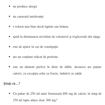
nu produce alergii
nu cauzează intoleranțe
e tolerat mai bine decât laptele sau brânza
ajută la diminuarea nivelului de colesterol și trigliceride din sânge
este de ajutor în caz de constipație
are un conținut ridicat de proteine
este un aliment perfect în diete de slăbit, deoarece are puține
calorii, cu excepția celui cu fructe, îndulcit cu zahăr
Știați că…?
Un pahar de 250 ml iaurt furnizează 400 mg de calciu, în timp de
250 ml lapte aduce doar 300 mg?