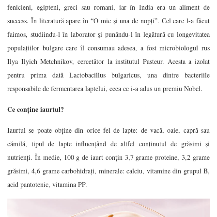
fenicieni, egipteni, greci sau romani, iar în India era un aliment de
success. În literatură apare în “O mie și una de nopți”. Cel care l-a făcut
faimos, studiindu-l în laborator și punându-l în legătură cu longevitatea
populațiilor bulgare care îl consumau adesea, a fost microbiologul rus
Ilya Ilyich Metchnikov, cercetător la institutul Pasteur. Acesta a izolat
pentru prima dată Lactobacillus bulgaricus, una dintre bacteriile
responsabile de fermentarea laptelui, ceea ce i-a adus un premiu Nobel.
Ce conține iaurtul?
Iaurtul se poate obține din orice fel de lapte: de vacă, oaie, capră sau
cămilă, tipul de lapte influențând de altfel conținutul de grăsimi și
nutrienți. În medie, 100 g de iaurt conțin 3,7 grame proteine, 3,2 grame
grăsimi, 4,6 grame carbohidrați, minerale: calciu, vitamine din grupul B,
acid pantotenic, vitamina PP.