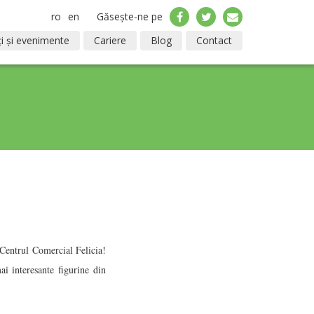
ro
en
Găsește-ne pe
i și evenimente
Cariere
Blog
Contact
 Centrul Comercial Felicia!
i interesante figurine din