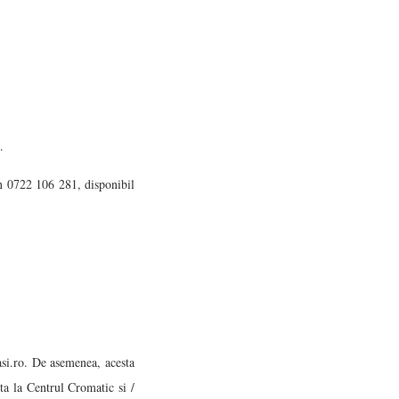
.
on 0722 106 281, disponibil
iasi.ro. De asemenea, acesta
uta la Centrul Cromatic si /