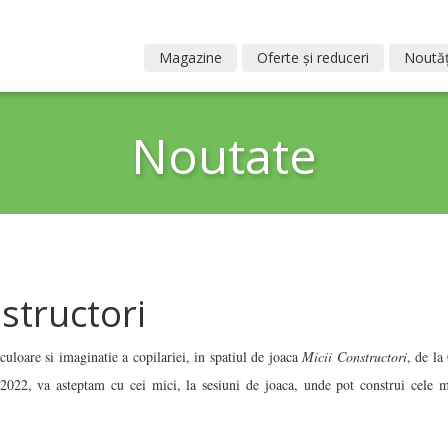
Magazine
Oferte și reduceri
Noutăț
Noutate
structori
uloare si imaginatie a copilariei, in spatiul de joaca
Micii Constructori
, de la
022, va asteptam cu cei mici, la sesiuni de joaca, unde pot construi cele ma