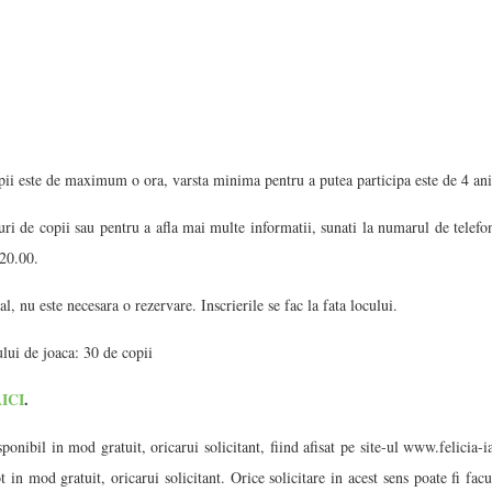
ii este de maximum o ora, varsta minima pentru a putea participa este de 4 ani
uri de copii sau pentru a afla mai multe informatii, sunati la numarul de telef
 20.00.
l, nu este necesara o rezervare. Inscrierile se fac la fata locului.
lui de joaca: 30 de copii
ICI
.
ponibil in mod gratuit, oricarui solicitant, fiind afisat pe site-ul www.felicia-
ot in mod gratuit, oricarui solicitant. Orice solicitare in acest sens poate fi fac