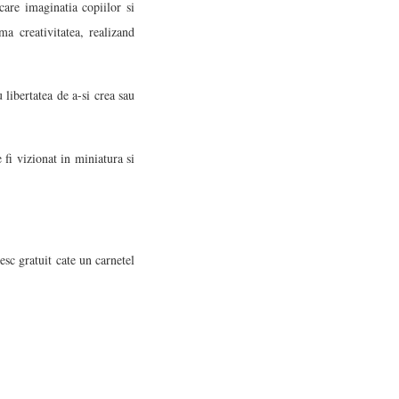
are imaginatia copiilor si
ma creativitatea, realizand
 libertatea de a-si crea sau
 fi vizionat in miniatura si
esc gratuit cate un carnetel