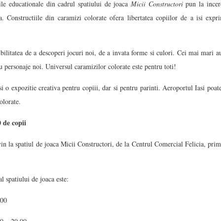
rile educationale din cadrul spatiului de joaca
Micii Constructori
pun la incerc
. Constructiile din caramizi colorate ofera libertatea copiilor de a isi expri
bilitatea de a descoperi jocuri noi, de a invata forme si culori. Cei mai mari au
 personaje noi. Universul caramizilor colorate este pentru toti!
i o expozitie creativa pentru copiii, dar si pentru parinti. Aeroportul Iasi poate
olorate.
 de copii
in la spatiul de joaca Micii Constructori, de la Centrul Comercial Felicia, prim
 spatiului de joaca este:
.00