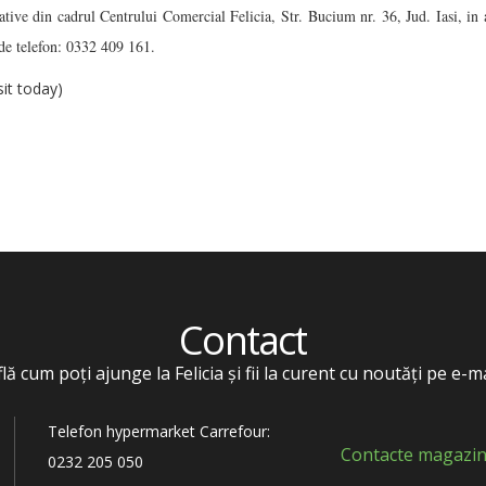
ative din cadrul Centrului Comercial Felicia, Str. Bucium nr. 36, Jud. Iasi, in
de telefon: 0332 409 161.
sit today)
Contact
flă cum poți ajunge la Felicia și fii la curent cu noutăți pe e-ma
Telefon hypermarket Carrefour:
Contacte magazin
0232 205 050