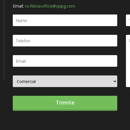
Email:
ro.felicia.office@cpipg.com
Trimite