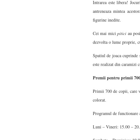
Intrarea este libera! Jocu
antreneaza mintea acestora
figurine inedite.
Cei mai mici
pitici
au posi
dezvolta o lume proprie, cu
Spatiul de joaca cuprinde s
este realizat din caramizi c
Premii pentru primii 700
Primii 700 de copii, care v
colorat.
Programul de functionare al
Luni – Vineri: 15.00 – 20