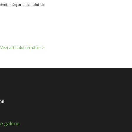
 atenția Departamentului de
Vezi articolul următor >
il
e galerie