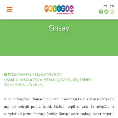
ro
en
Toggle
navigation
Sinsay
https://www.sinsay.com/ro/ro/?
srsltid=AfmBOor5XdmfH21wCrtg0VxI3q-bSg7BleRx-
4MztLYs6YkkbTczHvKj
Vino în magazinul Sinsay din Centrul Comercial Felicia să descoperi cele
mai noi colecții pentru femei, bărbați, copii și casă. Te așteptăm la
cumpărături pentru întreaga familie. Sinsay, super tendințe, super prețuri!