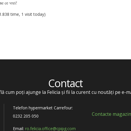
e ce vrei!
 1.838 time, 1 visit today)
Contact
flă cum poți ajunge la Felicia și fii la curent cu noutăți pe e-ma
Telefon hypermarket Carrefour:
Contacte magazin
0232 205 050
Email:
ro.felicia.office@cpipg.com