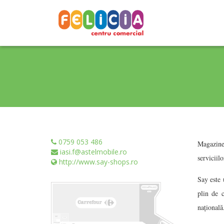
0759 053 486
Magazinel
iasi.f@astelmobile.ro
serviciilo
http://www.say-shops.ro
Say este 
plin de 
naţională