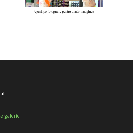
Apasă pe fotografie pentru a mări imaginea
il
e galerie