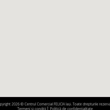
pyright 2026 © Centrul Comercial FELICIA Iași. Toate drepturile rezerva
Termeni și condiții
Politică de confidențialitate