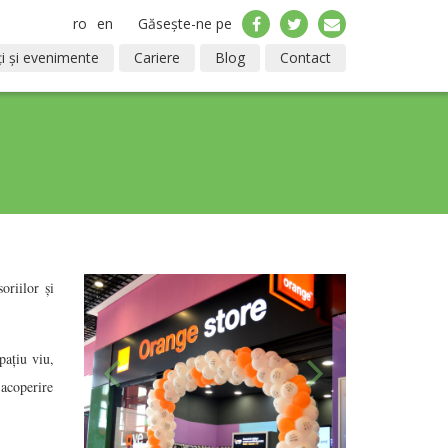
ro
en
Găsește-ne pe
i și evenimente
Cariere
Blog
Contact
oriilor şi
paţiu viu,
acoperire