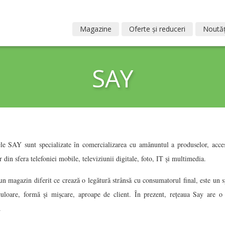
Magazine
Oferte și reduceri
Noutăț
SAY
e SAY sunt specializate în comercializarea cu amănuntul a produselor, acces
r din sfera telefoniei mobile, televiziunii digitale, foto, IT şi multimedia.
un magazin diferit ce crează o legătură strânsă cu consumatorul final, este un s
culoare, formă şi mişcare, aproape de client. În prezent, reţeaua Say are o 
.