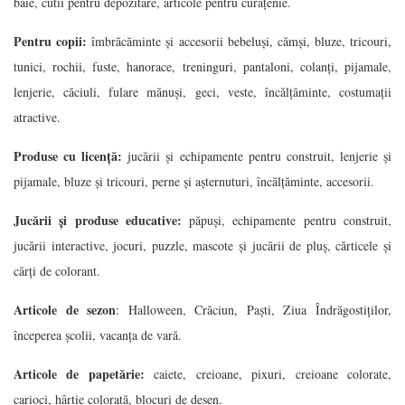
baie, cutii pentru depozitare, articole pentru curățenie.
Pentru copii:
îmbrăcăminte și accesorii bebeluși, cămși, bluze, tricouri,
tunici, rochii, fuste, hanorace, treninguri, pantaloni, colanți, pijamale,
lenjerie, căciuli, fulare mănuși, geci, veste, încălțăminte, costumații
atractive.
Produse cu licență:
jucării și echipamente pentru construit, lenjerie și
pijamale, bluze și tricouri, perne și așternuturi, încălțăminte, accesorii.
Jucării și produse educative:
păpuși, echipamente pentru construit,
jucării interactive, jocuri, puzzle, mascote și jucării de pluș, cărticele și
cărți de colorant.
Articole de sezon
: Halloween, Crăciun, Paști, Ziua Îndrăgostiților,
începerea școlii, vacanța de vară.
Articole de papetărie:
caiete, creioane, pixuri, creioane colorate,
carioci, hârtie colorată, blocuri de desen.