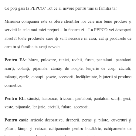
Ce poți găsi la PEPCO? Tot ce ai nevoie pentru tine si familia ta!
Misiunea companiei este să ofere clienților lor cele mai bune produse și
servicii la cele mai mici prețuri – în fiecare zi. La PEPCO vei descoperi
absolut toate produsele care îți sunt necesare în casă, cât și produsele de
care tu și familia ta aveți nevoie.
Pentru EA:
bluze, pulovere, tunici, rochii, fuste, pantaloni, pantaloni
scurți, colanți, pijamale, cămăși de noapte, lenjerie de corp, căciuli,
mănuși, eșarfe, ciorapi, șosete, accesorii, încălțăminte, bijuterii și produse
cosmetice.
Pentru EL:
cămăși, hanorace, tricouri, pantaloni, pantaloni scurți, geci,
veste, pijamale, lenjerie, căciuli, fulare, accesorii.
Pentru casă:
articole decorative, draperii, perne și pilote, cuverturi și
pături, lămpi și veioze, echipamente pentru bucătărie, echipamente de