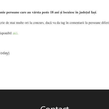
𝐞 𝐩𝐞𝐫𝐬𝐨𝐚𝐧𝐞 𝐜𝐚𝐫𝐞 𝐚𝐮 𝐯𝐚̂𝐫𝐬𝐭𝐚 𝐩𝐞𝐬𝐭𝐞 𝟏𝟖 𝐚𝐧𝐢 𝐬̦𝐢 𝐥𝐨𝐜𝐮𝐢𝐞𝐬𝐜 𝐢𝐧 𝐣𝐮𝐝𝐞𝐭̦𝐮𝐥 𝐈𝐚𝐬̦𝐢.
rie de mai multe ori la concurs, dacă va da tag în comentarii la persoane diferi
isponibil
aici.
 today)