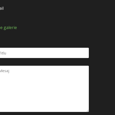
il
e galerie