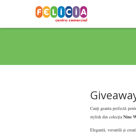
Giveaway
Cauți geanta perfectă pen
Nine W
stylish din colecția
Elegantă, versatilă și crea