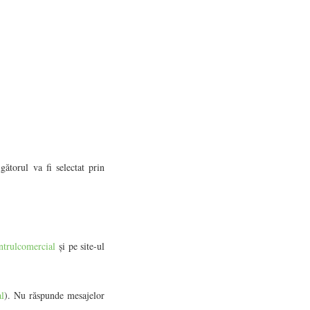
. Câștigătorul va fi selectat prin
ntrulcomercial
și pe site-ul
al
). Nu răspunde mesajelor