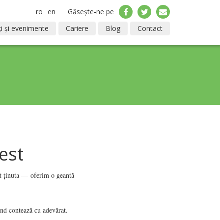
ro
en
Găsește-ne pe
i și evenimente
Cariere
Blog
Contact
est
ct ținuta — oferim o geantă
când contează cu adevărat.