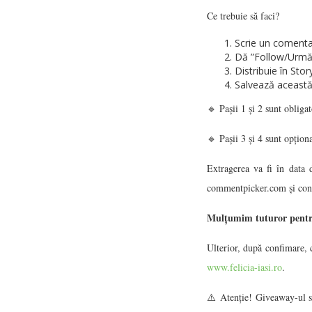
Ce trebuie să faci?
Scrie un comenta
Dă ”Follow/Urmăr
Distribuie în St
Salvează această
🔹 Pașii 1 și 2 sunt obligat
🔹 Pașii 3 și 4 sunt opționa
Extragerea va fi în data de 13.05
commentpicker.com și cont
Mulțumim tuturor pentru 
Ulterior, după confimare, 
www.felicia-iasi.ro
.
⚠️ Atenție! Giveaway-ul s