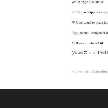
venite de pe alte conturi!
✅ 𝐏𝐨𝐭 𝐩𝐚𝐫𝐭𝐢𝐜𝐢𝐩𝐚 𝐥𝐚 𝐜𝐚𝐦𝐩𝐚𝐧𝐢
💬 O persoană se poate însc
Regulamentul campaniei d
Mult succes tuturor! ❤️
(Visited 76 time, 1 visit
< Vezi articolul anterior