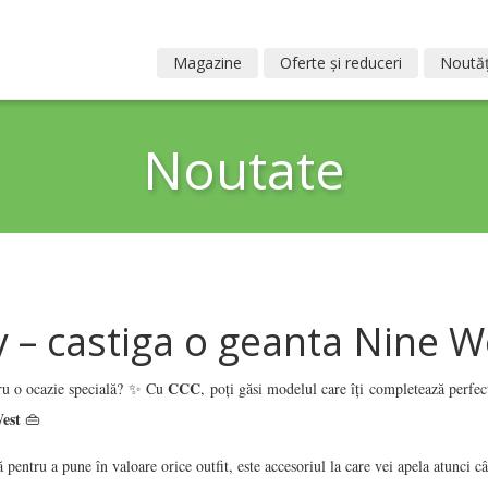
Magazine
Oferte și reduceri
Noutăț
Noutate
 – castiga o geanta Nine W
CCC
tru o ocazie specială? ✨ Cu
, poți găsi modelul care îți completează perfe
est
👜
tă pentru a pune în valoare orice outfit, este accesoriul la care vei apela atunci 