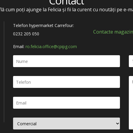
Contact
flă cum poți ajunge la Felicia și fii la curent cu noutăți pe e-ma
Telefon hypermarket Carrefour:
Contacte magazin
0232 205 050
Email:
ro.felicia.office@cpipg.com