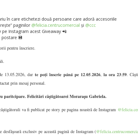
riu în care etichetezi două persoane care adoră accesoriile
ește” paginilor
@felicia.centrucomercial
și
@ccc
ory pe Instagram acest Giveaway 📲
 postare 💾
orii pentru înscriere.
li.
.2026, dar 𝐭𝐞 𝐩𝐨𝐭̦𝐢 𝐢̂𝐧𝐬𝐜𝐫𝐢𝐞 𝐩𝐚̂𝐧𝐚̆ 𝐩𝐞 𝟏𝟐.𝟎𝟓.𝟐𝟎𝟐𝟔, 𝐥𝐚 𝐨𝐫𝐚 𝟐𝟑:𝟓𝟗
actat prin mesaj personal.
paritcipare. Felicitări câștigătoarei Morarașu Gabriela.
câștigătoruli va fi publicat pe story pe pagina noastră de Instagram
@felicia.ce
e desfășoară exclusiv pe această pagină de Instagram (
@felicia.centrucomerci