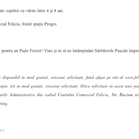
te copiilor cu vârste între 4 și 8 ani.
ial Felicia, fostul spațiu Proges.
it pentru un Paște Fericit! Vino și tu să ne întâmpinăm Sărbătorile Pascale împr
 disponibil in mod gratuit, oricarui solicitant, fiind afișat pe site-ul www.fe
copie, tot in mod gratuit, oricarui solicitant. Orice solicitare in acest sens po
urile Administrative din cadrul Centrului Comercial Felicia, Str. Bucium nr.
ting.
ici
.