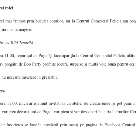
ei mici
 cel mai frumos prin bucuria copiilor, iar la Centrul Comercial Felicia am pr
 și momente magice.
ire cu Rilă-Iepurilă
ra 11:00, Iepurașul de Paște își face apariția la Centrul Comercial Felicia, alăt
tiv pregătit de Boo Party promite jocuri, surprize și multă voie bună pentru cei 
i nu necesită înscriere în prealabil.
opii
ora 11:00, micii artiști sunt invitați la un atelier de creație unde își pot pune i
 vor crea decorațiuni de Paște, vor picta și vor descoperi bucuria lucrurilor făc
, iar înscrierea se face în prealabil prin mesaj pe pagina de Facebook Centrul