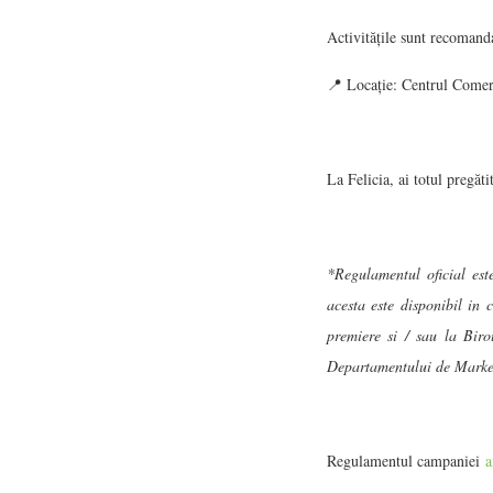
Activitățile sunt recomanda
📍 Locație: Centrul Comerc
La Felicia, ai totul pregăt
*Regulamentul oficial este
acesta este disponibil in 
premiere si / sau la Biro
Departamentului de Marke
Regulamentul campaniei
a