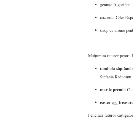
gentuțe frigorifice;
cozonaci Cake Expe
sirop cu arome pent
Mulțumim tuturor pentru î
tombola săptămâ
Stefania Raducanu
marile premii
: Ca
easter egg treasur
Felicitări tuturor câștigător