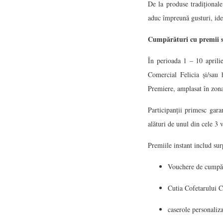
De la produse tradiționale
aduc împreună gusturi, idei
Cumpărături cu premii s
În perioada 1 – 10 aprili
Comercial Felicia și/sau
Premiere, amplasat în zon
Participanții primesc gara
alături de unul din cele 3
Premiile instant includ su
Vouchere de cumpără
Cutia Cofetarului C
caserole personaliza