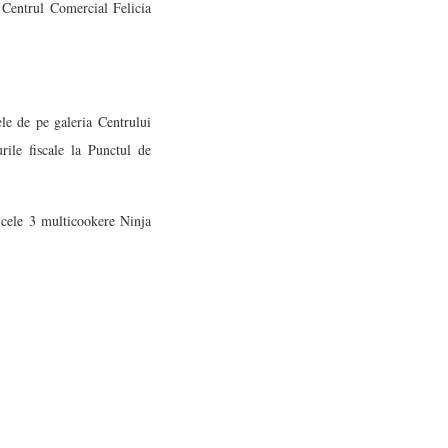
n Centrul Comercial Felicia
le de pe galeria Centrului
ile fiscale la Punctul de
e cele 3 multicookere Ninja