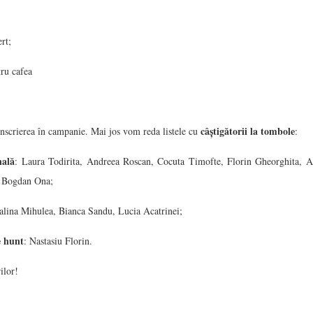
rt;
ru cafea
câștigătorii la tombole
nscrierea în campanie. Mai jos vom reda listele cu
:
nală
: Laura Todirita, Andreea Roscan, Cocuta Timofte, Florin Gheorghita, 
, Bogdan Ona;
talina Mihulea, Bianca Sandu, Lucia Acatrinei;
e hunt
: Nastasiu Florin.
ilor!