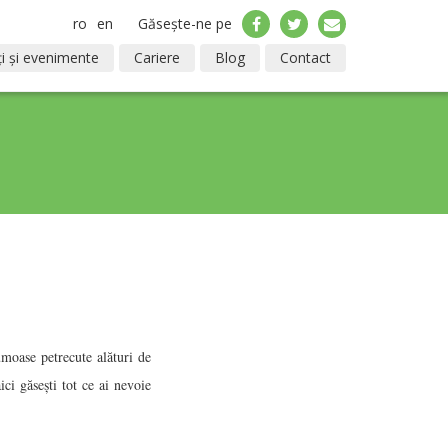
ro
en
Găsește-ne pe
i și evenimente
Cariere
Blog
Contact
umoase petrecute alături de
ici găsești tot ce ai nevoie