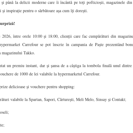
 și până la delicii moderne care îi încântă pe toți pofticioșii, magazinele di
 și inspirație pentru o sărbătoare așa cum îți dorești.
urpriză!
e 2026, între orele 10:00 și 18:00, clienții care fac cumpărături din magazine
 hypermarket Carrefour se pot înscrie în campania de Paște prezentând bonur
a magazinului Takko.
ntat un premiu instant, dar și șansa de a câștiga la tombola finală unul dintr
 vouchere de 1000 de lei valabile la hypermarketul Carrefour.
rprize delicioase și vouchere pentru shopping:
turi valabile la Spartan, Sapori, Cărturești, Meli Melo, Sinsay și Contakt;
oseli;
te;