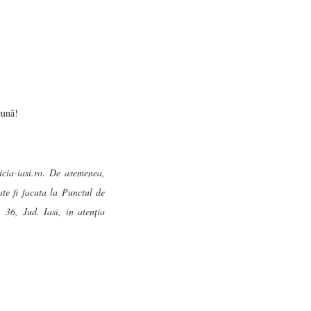
eună!
licia-iasi.ro. De asemenea,
ate fi facuta la Punctul de
 36, Jud. Iasi, in atenția