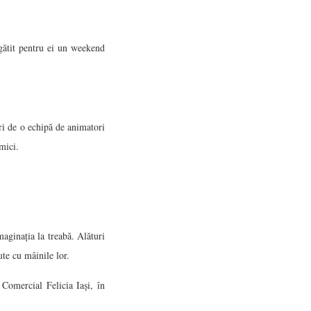
egătit pentru ei un weekend
uri de o echipă de animatori
mici.
maginația la treabă. Alături
ute cu mâinile lor.
 Comercial Felicia Iași, în