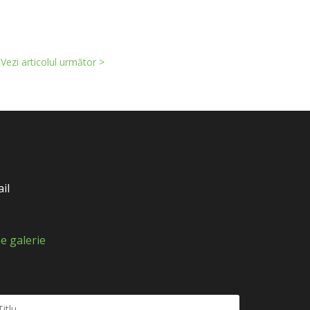
Vezi articolul următor >
il
e galerie