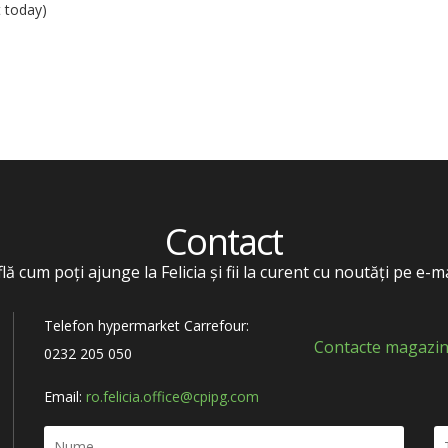
t today)
Contact
flă cum poți ajunge la Felicia și fii la curent cu noutăți pe e-ma
Telefon hypermarket Carrefour:
Contacte magazin
0232 205 050
Email:
ro.felicia.office@cpipg.com