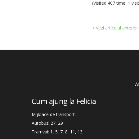
(Visited 407 time, 1 visi
< Vezi articolul anterior
A
Cum ajung la Felicia
Mijloace de transport:
Autobuz: 27, 29
Tramvai: 1, 5, 7, 8, 11, 13