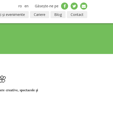
ro
en
Găsește-ne pe
i și evenimente
Cariere
Blog
Contact
🌸
iere creative, spectacole și