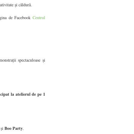
tivitate și căldură.
 pagina de Facebook
Centrul
onstrații spectaculoase și
cipat la atelierul de pe 1
o
Boo Party
și
.