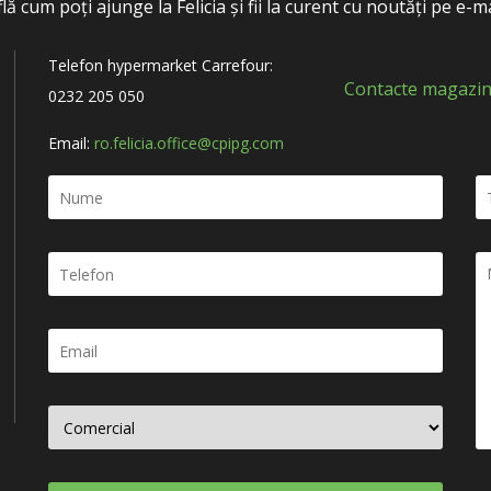
flă cum poți ajunge la Felicia și fii la curent cu noutăți pe e-ma
Telefon hypermarket Carrefour:
Contacte magazin
0232 205 050
Email:
ro.felicia.office@cpipg.com