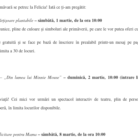
ăvară se petrec la Felicia! Iată ce ți-am pregătit:
– sâmbătă, 1 martie, de la ora 10:00
rțișoare plantabile
unice, pline de culoare și simboluri ale primăverii, pe care le vor putea oferi c
ste gratuită și se face pe bază de înscriere în prealabil printr-un mesaj pe
limita a 30 de locuri.
– duminică, 2 martie, 10:00 (intrare li
– „Din lumea lui Minnie Mouse”
iață! Cei mici vor urmări un spectacol interactiv de teatru, plin de perso
beră, în limita locurilor disponibile.
– sâmbătă, 8 martie, de la ora 10:00
licitare pentru Mama