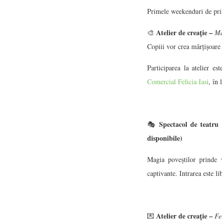
Primele weekenduri de prim
Atelier de creație –
🎨
Mă
Copiii vor crea mărțișoare 
Participarea la atelier e
Comercial Felicia Iasi
, în 
Spectacol de teatru
🎭
disponibile)
Magia poveștilor prinde v
captivante. Intrarea este li
Atelier de creație –
💌
Fe