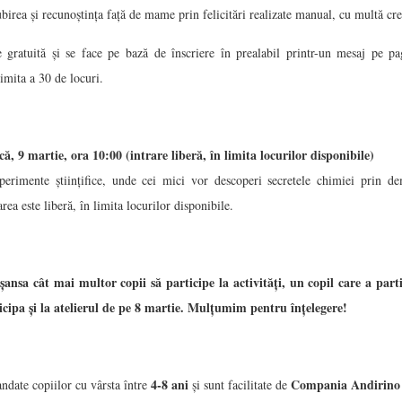
birea și recunoștința față de mame prin felicitări realizate manual, cu multă crea
ste gratuită și se face pe bază de înscriere în prealabil printr-un mesaj pe
limita a 30 de locuri.
ă, 9 martie, ora 10:00 (intrare liberă, în limita locurilor disponibile)
perimente științifice, unde cei mici vor descoperi secretele chimiei prin dem
rea este liberă, în limita locurilor disponibile.
șansa cât mai multor copii să participe la activități, un copil care a parti
icipa și la atelierul de pe 8 martie. Mulțumim pentru înțelegere!
4-8 ani
Compania Andirin
andate copiilor cu vârsta între
și sunt facilitate de