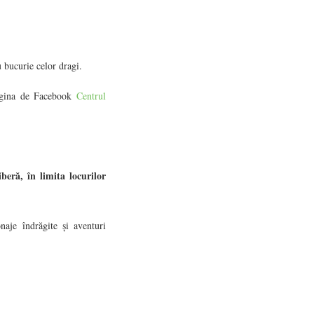
u bucurie celor dragi.
 pagina de Facebook
Centrul
beră, în limita locurilor
naje îndrăgite și aventuri