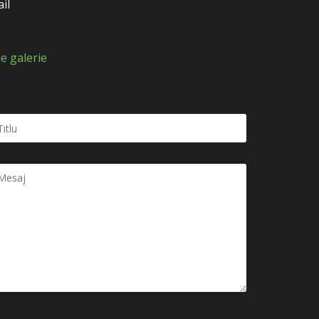
il
e galerie