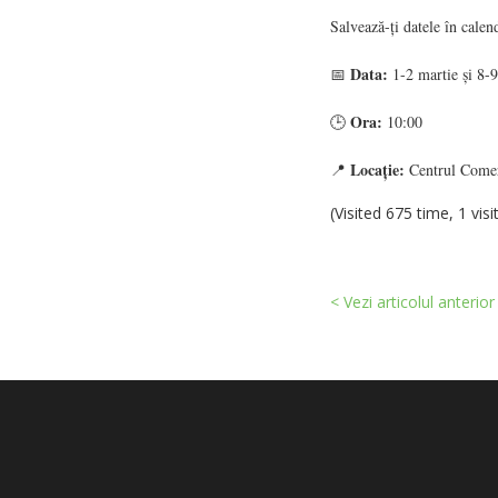
Salvează-ți datele în cale
Data:
📅
1-2 martie și 8-9
Ora:
🕒
10:00
Locație:
📍
Centrul Comer
(Visited 675 time, 1 visi
< Vezi articolul anterior