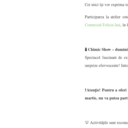
Cei mici își vor exprima iu
Participarea la atelier e
Comercial Felicia Iasi
, în 
🧪 Chimic Show
– duminic
Spectacol fascinant de ex
surprize efervescente! Intra
Atenție! Pentru a oferi 
❗
martie, nu va putea part
💡 Activitățile sunt recom